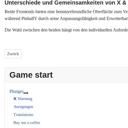
Unterschiede und Gemeinsamkeiten von X & 
Beide Frontends bieten eine benutzerfreundliche Oberfläche zum Verw
während PinballY durch seine Anpassungsfähigkeit und Erweiterbarke
Die Wahl zwischen den beiden hängt von den individuellen Anforder
Vorheriger Beitrag: Frontend Beschreibungen
Zurück
Game start
Plunger
Weitere Informationen: Plunger
❌ Warnung
Anregungen
Translations
Buy me a coffee