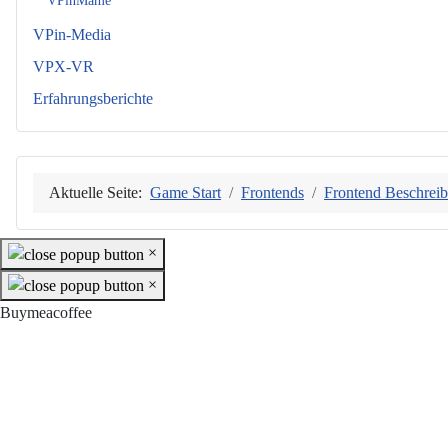
VPinMame
VPin-Media
VPX-VR
Erfahrungsberichte
Aktuelle Seite:
Game Start
Frontends
Frontend Beschrei
×
×
Buymeacoffee