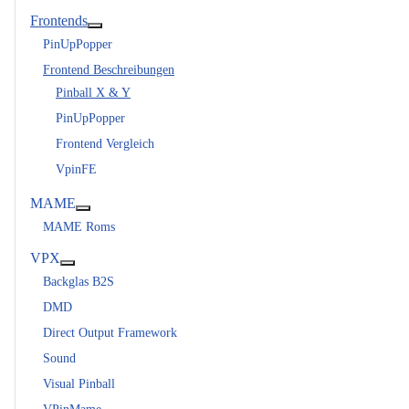
Frontends
Weitere Informationen: Frontends
PinUpPopper
Frontend Beschreibungen
Pinball X & Y
PinUpPopper
Frontend Vergleich
VpinFE
MAME
Weitere Informationen: MAME
MAME Roms
VPX
Weitere Informationen: VPX
Backglas B2S
DMD
Direct Output Framework
Sound
Visual Pinball