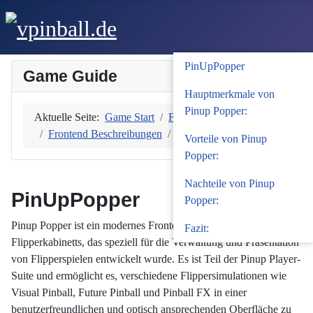
PinUpPopper
Game Guide
Hauptmerkmale von
Pinup Popper:
Aktuelle Seite:
Game Start
Frontends
Frontend Beschreibungen
PinUpPopper
Vorteile von Pinup
Popper:
Nachteile von Pinup
PinUpPopper
Popper:
Pinup Popper ist ein modernes Frontend für virtuelle
Fazit:
Flipperkabinetts, das speziell für die Verwaltung und Präsentation
von Flipperspielen entwickelt wurde. Es ist Teil der Pinup Player-
Suite und ermöglicht es, verschiedene Flippersimulationen wie
Visual Pinball, Future Pinball und Pinball FX in einer
benutzerfreundlichen und optisch ansprechenden Oberfläche zu