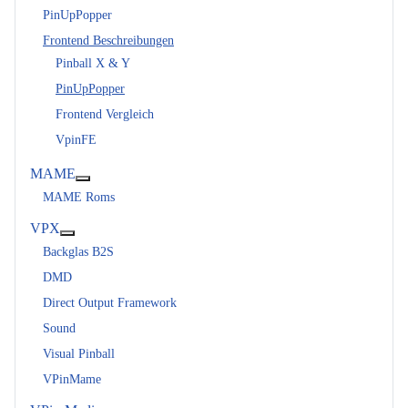
Weitere Informationen: Frontends
PinUpPopper
Frontend Beschreibungen
Pinball X & Y
PinUpPopper
Frontend Vergleich
VpinFE
MAME
Weitere Informationen: MAME
MAME Roms
VPX
Weitere Informationen: VPX
Backglas B2S
DMD
Direct Output Framework
Sound
Visual Pinball
VPinMame