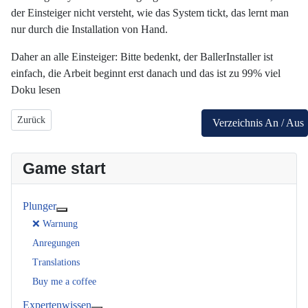
der Einsteiger nicht versteht, wie das System tickt, das lernt man
nur durch die Installation von Hand.
Daher an alle Einsteiger: Bitte bedenkt, der BallerInstaller ist
einfach, die Arbeit beginnt erst danach und das ist zu 99% viel
Doku lesen
Vorheriger Beitrag: Frontends
Nächster B
Zurück
Weiter
Verzeichnis An / Aus
Game start
Plunger
Weitere Informationen: Plunger
❌ Warnung
Anregungen
Translations
Buy me a coffee
Expertenwissen