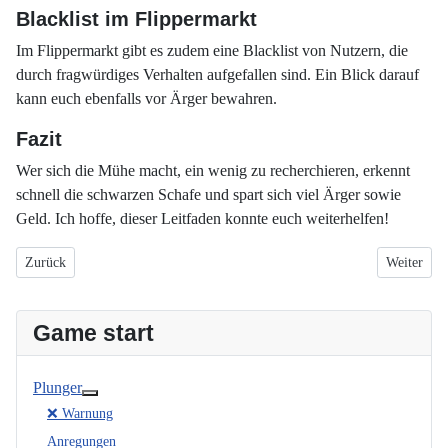
Blacklist im Flippermarkt
Im Flippermarkt gibt es zudem eine Blacklist von Nutzern, die
durch fragwürdiges Verhalten aufgefallen sind. Ein Blick darauf
kann euch ebenfalls vor Ärger bewahren.
Fazit
Wer sich die Mühe macht, ein wenig zu recherchieren, erkennt
schnell die schwarzen Schafe und spart sich viel Ärger sowie
Geld. Ich hoffe, dieser Leitfaden konnte euch weiterhelfen!
Vorheriger Beitrag: Plunger
Nächster B
Zurück
Weiter
Game start
Plunger
Weitere Informationen: Plunger
❌ Warnung
Anregungen