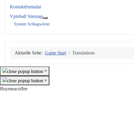
Kontaktformular
Vpinball Sitemap
Weitere Informationen: Vpinball Sitemap
System Schlagwörter
Aktuelle Seite:
Game Start
Translations
×
×
Buymeacoffee