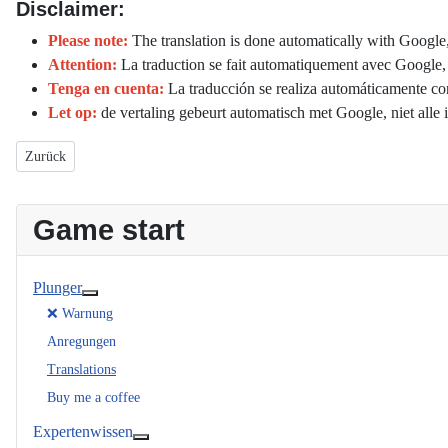
Disclaimer:
Please note:
The translation is done automatically with Google, 
Attention:
La traduction se fait automatiquement avec Google, t
T
enga en cuenta:
La traducción se realiza automáticamente co
Let op:
de vertaling gebeurt automatisch met Google, niet alle 
Vorheriger Beitrag: Anregungen und Ideen
Zurück
Game start
Plunger
Weitere Informationen: Plunger
❌ Warnung
Anregungen
Translations
Buy me a coffee
Expertenwissen
Weitere Informationen: Expertenwissen