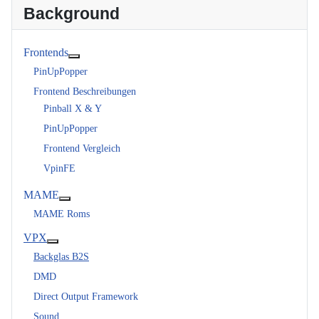
Background
Frontends
Weitere Informationen: Frontends
PinUpPopper
Frontend Beschreibungen
Pinball X & Y
PinUpPopper
Frontend Vergleich
VpinFE
MAME
Weitere Informationen: MAME
MAME Roms
VPX
Weitere Informationen: VPX
Backglas B2S
DMD
Direct Output Framework
Sound