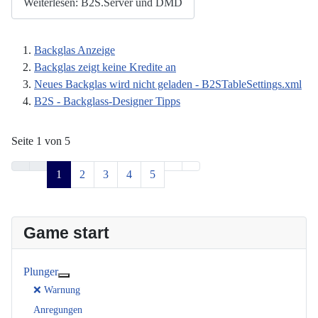
Weiterlesen: B2S.Server und DMD
Backglas Anzeige
Backglas zeigt keine Kredite an
Neues Backglas wird nicht geladen - B2STableSettings.xml
B2S - Backglass-Designer Tipps
Seite 1 von 5
1
2
3
4
5
Game start
Plunger
Weitere Informationen: Plunger
❌ Warnung
Anregungen