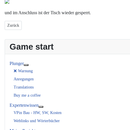
und im Anschluss ist der Tisch wieder gesperrt.
Vorheriger Beitrag: Standard Tastaturbelegungen und Registry Zweige
Zurück
Game start
Plunger
Weitere Informationen: Plunger
❌ Warnung
Anregungen
Translations
Buy me a coffee
Expertenwissen
Weitere Informationen: Expertenwissen
VPin Bau - HW, SW, Kosten
Weblinks und Wörterbücher