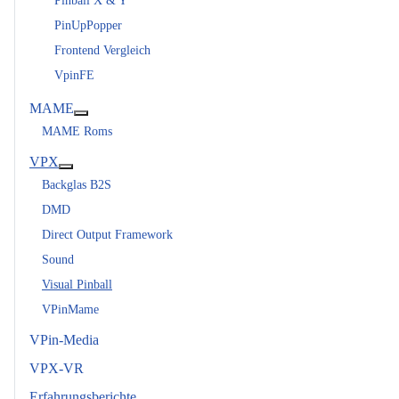
Pinball X & Y
PinUpPopper
Frontend Vergleich
VpinFE
MAME
Weitere Informationen: MAME
MAME Roms
VPX
Weitere Informationen: VPX
Backglas B2S
DMD
Direct Output Framework
Sound
Visual Pinball
VPinMame
VPin-Media
VPX-VR
Erfahrungsberichte