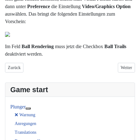
dann unter
Preference
die Einstellung
Video/Graphics Option
auswählen. Das bringt die folgenden Einstellungen zum
Vorschein:
Im Feld
Ball Rendering
muss jetzt die Checkbox
Ball Trails
deaktiviert werden.
Vorheriger Beitrag: Visual Pinball: INI-Dateien richtig speichern
Nächster B
Zurück
Weiter
Game start
Plunger
Weitere Informationen: Plunger
❌ Warnung
Anregungen
Translations