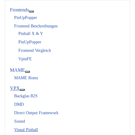
Frontends
Weitere Informationen: Frontends
PinUpPopper
Frontend Beschreibungen
Pinball X & Y
PinUpPopper
Frontend Vergleich
VpinFE
MAME
Weitere Informationen: MAME
MAME Roms
VPX
Weitere Informationen: VPX
Backglas B2S
DMD
Direct Output Framework
Sound
Visual Pinball