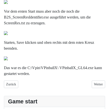
Vor dem ersten Start muss aber noch die noch die
B2S_ScreenResIdentifier.exe ausgeführt werden, um die
ScreenRes.txt zu erzeugen.
Starten, Save klicken und oben rechts mit dem roten Kreuz
beenden.
Das war es die C:\Vpin\VPinballX\ VPinballX_GL64.exe kann
gestartet werden.
Vorheriger Beitrag: Aktuelles Setup
Nächster Be
Zurück
Weiter
Game start