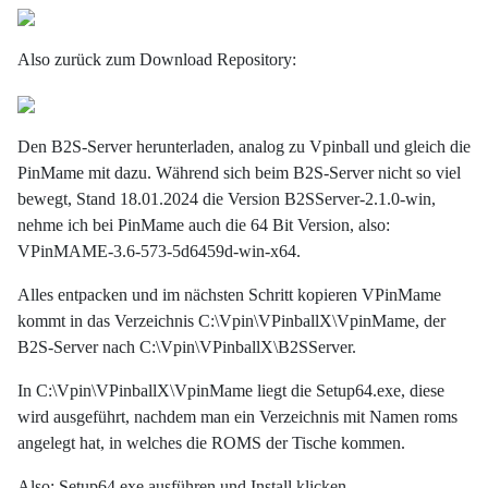
Also zurück zum Download Repository:
Den B2S-Server herunterladen, analog zu Vpinball und gleich die
PinMame mit dazu. Während sich beim B2S-Server nicht so viel
bewegt, Stand 18.01.2024 die Version B2SServer-2.1.0-win,
nehme ich bei PinMame auch die 64 Bit Version, also:
VPinMAME-3.6-573-5d6459d-win-x64.
Alles entpacken und im nächsten Schritt kopieren VPinMame
kommt in das Verzeichnis C:\Vpin\VPinballX\VpinMame, der
B2S-Server nach C:\Vpin\VPinballX\B2SServer.
In C:\Vpin\VPinballX\VpinMame liegt die Setup64.exe, diese
wird ausgeführt, nachdem man ein Verzeichnis mit Namen roms
angelegt hat, in welches die ROMS der Tische kommen.
Also: Setup64.exe ausführen und Install klicken