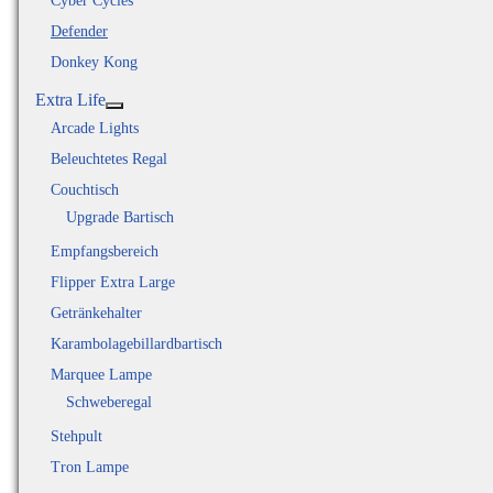
Cyber Cycles
Defender
Donkey Kong
Extra Life
Weitere Informationen: Extra Life
Arcade Lights
Beleuchtetes Regal
Couchtisch
Upgrade Bartisch
Empfangsbereich
Flipper Extra Large
Getränkehalter
Karambolagebillardbartisch
Marquee Lampe
Schweberegal
Stehpult
Tron Lampe