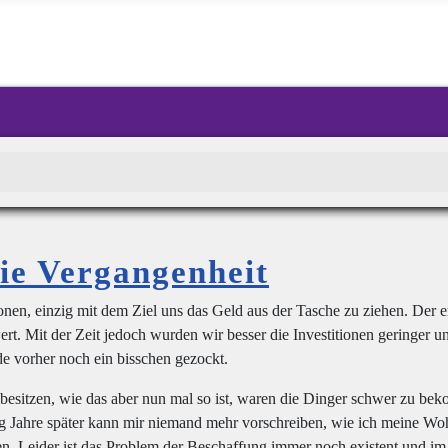
die Vergangenheit
ktionen, einzig mit dem Ziel uns das Geld aus der Tasche zu ziehen. Der 
. Mit der Zeit jedoch wurden wir besser die Investitionen geringer un
e vorher noch ein bisschen gezockt.
esitzen, wie das aber nun mal so ist, waren die Dinger schwer zu be
ßig Jahre später kann mir niemand mehr vorschreiben, wie ich meine Woh
en. Leider ist das Problem der Beschaffung immer noch existent und im 