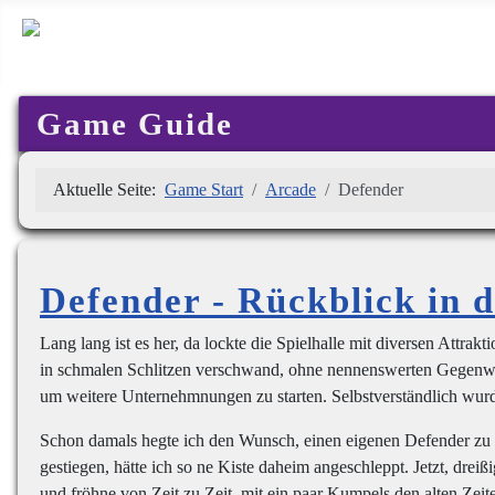
Game Guide
Aktuelle Seite:
Game Start
Arcade
Defender
Defender - Rückblick in 
Lang lang ist es her, da lockte die Spielhalle mit diversen Attra
in schmalen Schlitzen verschwand, ohne nennenswerten Gegenwert
um weitere Unternehmnungen zu starten. Selbstverständlich wurd
Schon damals hegte ich den Wunsch, einen eigenen Defender zu b
gestiegen, hätte ich so ne Kiste daheim angeschleppt. Jetzt, drei
und fröhne von Zeit zu Zeit, mit ein paar Kumpels den alten Zeit