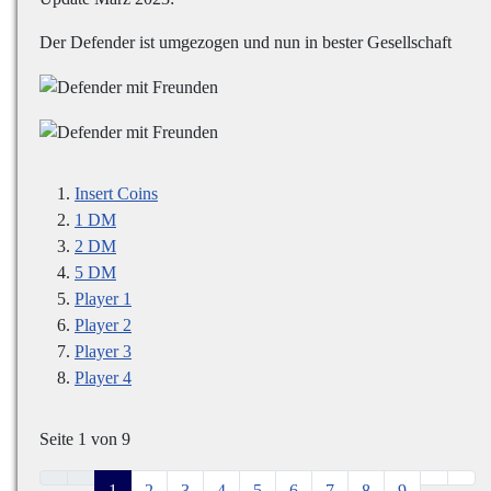
Der Defender ist umgezogen und nun in bester Gesellschaft
Insert Coins
1 DM
2 DM
5 DM
Player 1
Player 2
Player 3
Player 4
Seite 1 von 9
1
2
3
4
5
6
7
8
9