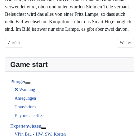
verwendet wird, oben und unten wurden Stolmen Teile verbaut.
Beleuchtet wird das alles von einer Fritz Lampe, so dass auch
nette Farbwechsel auf Knopfdruck über das Smart Ho,e möglich
sind. Im Bild ist zwar nur eine Lampe, es gibt aber zwei davon.
Vorheriger Beitrag: Stehpult
Nächster B
Zurück
Weiter
Game start
Plunger
Weitere Informationen: Plunger
❌ Warnung
Anregungen
Translations
Buy me a coffee
Expertenwissen
Weitere Informationen: Expertenwissen
VPin Bau - HW, SW, Kosten