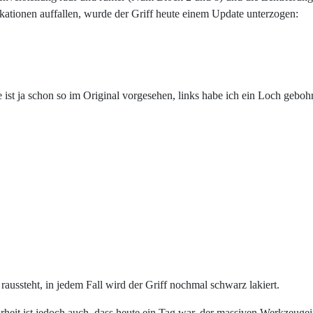
fikationen auffallen, wurde der Griff heute einem Update unterzogen:
 ist ja schon so im Original vorgesehen, links habe ich ein Loch geboh
o raussteht, in jedem Fall wird der Griff nochmal schwarz lakiert.
eit ist jedoch auch, dass heute ein Tag war, der massiven Werkzeugein