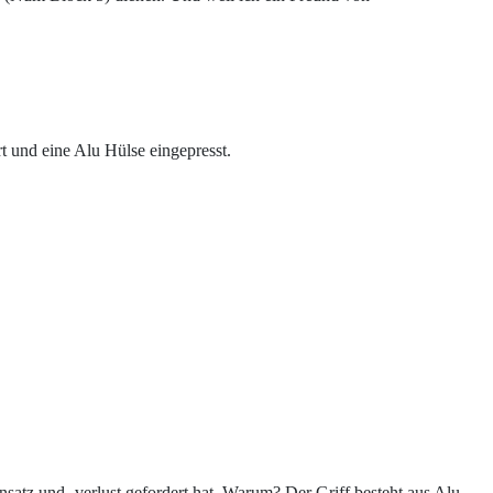
rt und eine Alu Hülse eingepresst.
satz und -verlust gefordert hat. Warum? Der Griff besteht aus Alu