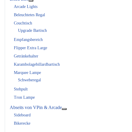
Weitere Informationen: Extra Life
Arcade Lights
Beleuchtetes Regal
Couchtisch
Upgrade Bartisch
Empfangsbereich
Flipper Extra Large
Getränkehalter
Karambolagebillardbartisch
Marquee Lampe
Schweberegal
Stehpult
Tron Lampe
Abseits von VPin & Arcade
Weitere Informationen: Abseits vo
Sideboard
Bikerecke