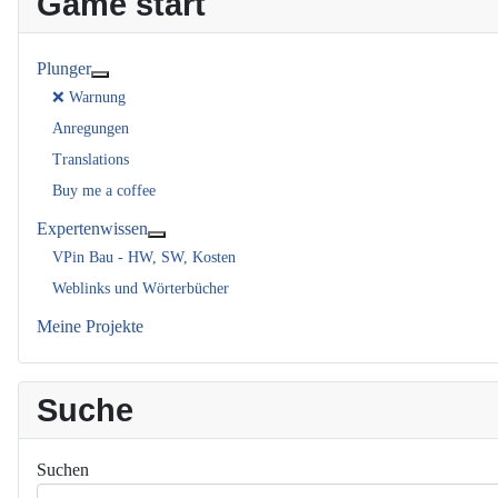
Game start
Plunger
Weitere Informationen: Plunger
❌ Warnung
Anregungen
Translations
Buy me a coffee
Expertenwissen
Weitere Informationen: Expertenwissen
VPin Bau - HW, SW, Kosten
Weblinks und Wörterbücher
Meine Projekte
Suche
Suchen