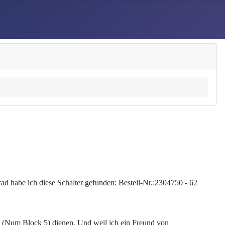
ad habe ich diese Schalter gefunden: Bestell-Nr.:2304750 - 62
ng (Num Block 5) dienen. Und weil ich ein Freund von