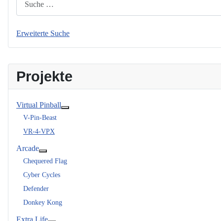
Erweiterte Suche
Projekte
Virtual Pinball
Weitere Informationen: Virtual Pinball
V-Pin-Beast
VR-4-VPX
Arcade
Weitere Informationen: Arcade
Chequered Flag
Cyber Cycles
Defender
Donkey Kong
Extra Life