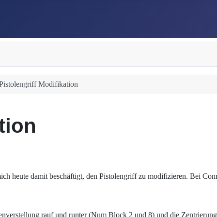
Pistolengriff Modifikation
tion
h heute damit beschäftigt, den Pistolengriff zu modifizieren. Bei Conr
henverstellung rauf und runter (Num Block 2 und 8) und die Zentrieru