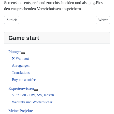
Screenshots entsprechend zurechtschneiden und als .png-Pics in
den entsprechenden Verzeichnissen abspeichern.
Vorheriger Beitrag: VPX-Tische
Nächster B
Zurück
Weiter
Verzeichnis An / Aus
Game start
Plunger
Weitere Informationen: Plunger
❌ Warnung
Anregungen
Translations
Buy me a coffee
Expertenwissen
Weitere Informationen: Expertenwissen
VPin Bau - HW, SW, Kosten
Weblinks und Wörterbücher
Meine Projekte