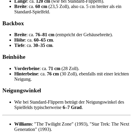
Länge
: ca.
120 cm
(wie bei Standard-Flippern).
Breite
: ca.
60 cm
(23,5 Zoll), also ca. 5 cm breiter als ein
Standard-Spielfeld.
Backbox
Breite
: ca.
76–81 cm
(entspricht der Gehäusebreite).
Höhe
: ca.
60–65 cm
.
Tiefe
: ca.
30–35 cm
.
Beinhöhe
Vorderbeine
: ca.
71 cm
(28 Zoll).
Hinterbeine
: ca.
76 cm
(30 Zoll), ebenfalls mit einer leichten
Neigung.
Neigungswinkel
Wie bei Standard-Flippern beträgt der Neigungswinkel des
Spielfelds typischerweise
6–7 Grad
.
Williams
: "The Twilight Zone" (1993), "Star Trek: The Next
Generation" (1993).