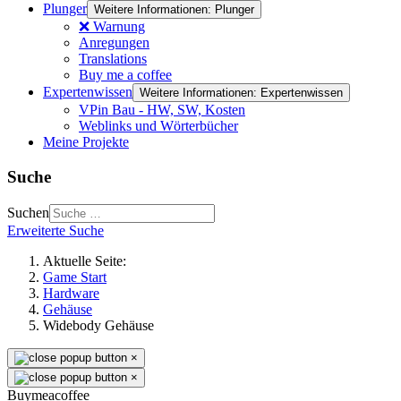
Plunger
Weitere Informationen: Plunger
❌ Warnung
Anregungen
Translations
Buy me a coffee
Expertenwissen
Weitere Informationen: Expertenwissen
VPin Bau - HW, SW, Kosten
Weblinks und Wörterbücher
Meine Projekte
Suche
Suchen
Erweiterte Suche
Aktuelle Seite:
Game Start
Hardware
Gehäuse
Widebody Gehäuse
×
×
Buymeacoffee