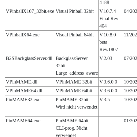
4188
VPinballX107_32bit.exe
Visual Pinball 32bit
V.10.7.4
04/20
Final Rev
404
VPinballX64.exe
Visual Pinball 64bit
V.10.8.0
11/20
beta
Rev.1807
B2SBackglassServer.dll
BackglassServer
V.2.03
07/20
32bit
Large_address_aware
VPinMAME.dll
VPinMAME 32bit
V.3.6.0.0
10/20
VPinMAME64.dll
VPinMAME 64bit
V.3.6.0.0
10/20
PinMAME32.exe
PinMAME 32bit
V.3.5
10/20
Wird nicht verwendet
PinMAME64.exe
PinMAME 64bit,
01/20
CLI-prog. Nicht
verwendet