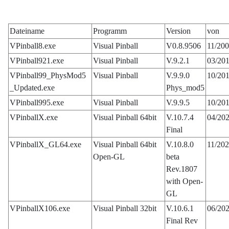
Dateiname
Programm
Version
von
VPinball8.exe
Visual Pinball
V0.8.9506
11/20
VPinball921.exe
Visual Pinball
V.9.2.1
03/20
VPinball99_PhysMod5
Visual Pinball
V.9.9.0
10/20
_Updated.exe
Phys_mod5
VPinball995.exe
Visual Pinball
V.9.9.5
10/20
VPinballX.exe
Visual Pinball 64bit
V.10.7.4
04/20
Final
VPinballX_GL64.exe
Visual Pinball 64bit
V.10.8.0
11/20
Open-GL
beta
Rev.1807
with Open-
GL
VPinballX106.exe
Visual Pinball 32bit
V.10.6.1
06/20
Final Rev