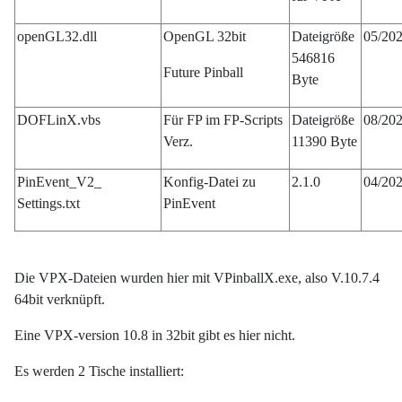
openGL32.dll
OpenGL 32bit
Dateigröße
05/20
546816
Future Pinball
Byte
DOFLinX.vbs
Für FP im FP-Scripts
Dateigröße
08/20
Verz.
11390 Byte
PinEvent_V2_
Konfig-Datei zu
2.1.0
04/20
Settings.txt
PinEvent
Die VPX-Dateien wurden hier mit VPinballX.exe, also V.10.7.4
64bit verknüpft.
Eine VPX-version 10.8 in 32bit gibt es hier nicht.
Es werden 2 Tische installiert: