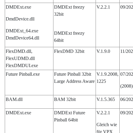
DMDExt.exe
DMDExt freezy
V.2.2.1
09/20
32bit
DmdDevice.dll
DMDExt_64.exe
DMDExt freezy
DmdDevice64.dll
64bit
FlexDMD.dll,
FlexDMD 32bit
V.1.9.0
11/20
FlexUDMD.dll
FlexDMDUI.exe
Future Pinball.exe
Future Pinball 32bit
V.1.9.2008,
07/20
Large Address Aware
1225
(2008)
BAM.dll
BAM 32bit
V.1.5.365
06/20
DMDExt.exe
DMDExt Future
V.2.2.1
09/20
Pinball 64bit
Gleich wie
für VPX