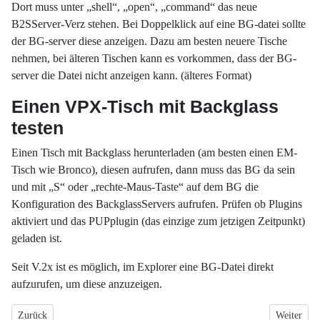
Dort muss unter „shell“, „open“, „command“ das neue
B2SServer-Verz stehen. Bei Doppelklick auf eine BG-datei sollte
der BG-server diese anzeigen. Dazu am besten neuere Tische
nehmen, bei älteren Tischen kann es vorkommen, dass der BG-
server die Datei nicht anzeigen kann. (älteres Format)
Einen VPX-Tisch mit Backglass
testen
Einen Tisch mit Backglass herunterladen (am besten einen EM-
Tisch wie Bronco), diesen aufrufen, dann muss das BG da sein
und mit „S“ oder „rechte-Maus-Taste“ auf dem BG die
Konfiguration des BackglassServers aufrufen. Prüfen ob Plugins
aktiviert und das PUPplugin (das einzige zum jetzigen Zeitpunkt)
geladen ist.
Seit V.2x ist es möglich, im Explorer eine BG-Datei direkt
aufzurufen, um diese anzuzeigen.
Vorheriger Beitrag: 8 - Visual-C Runtime-Versionen installieren
Nächster B
Zurück
Weiter