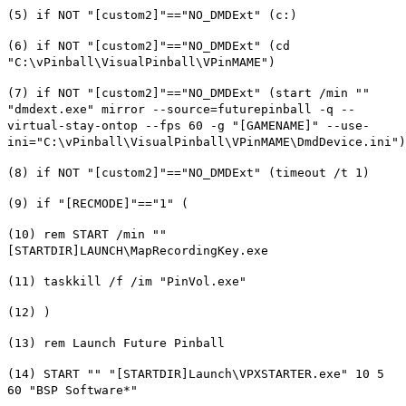
(5) if NOT "[custom2]"=="NO_DMDExt" (c:)
(6) if NOT "[custom2]"=="NO_DMDExt" (cd
"C:\vPinball\VisualPinball\VPinMAME")
(7) if NOT "[custom2]"=="NO_DMDExt" (start /min ""
"dmdext.exe" mirror --source=futurepinball -q --
virtual-stay-ontop --fps 60 -g "[GAMENAME]" --use-
ini="C:\vPinball\VisualPinball\VPinMAME\DmdDevice.ini")
(8) if NOT "[custom2]"=="NO_DMDExt" (timeout /t 1)
(9) if "[RECMODE]"=="1" (
(10) rem START /min ""
[STARTDIR]LAUNCH\MapRecordingKey.exe
(11) taskkill /f /im "PinVol.exe"
(12) )
(13) rem Launch Future Pinball
(14) START "" "[STARTDIR]Launch\VPXSTARTER.exe" 10 5
60 "BSP Software*"