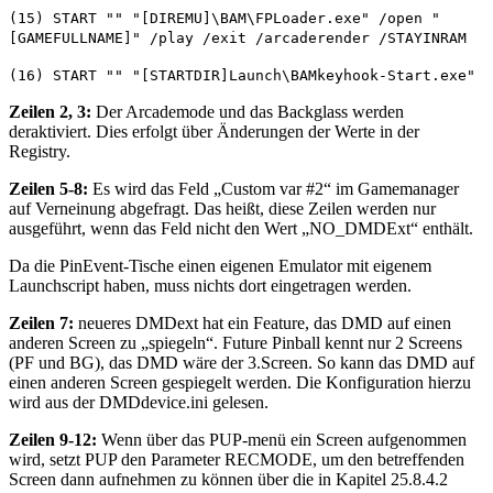
(15) START "" "[DIREMU]\BAM\FPLoader.exe" /open "
[GAMEFULLNAME]" /play /exit /arcaderender /STAYINRAM
(16) START "" "[STARTDIR]Launch\BAMkeyhook-Start.exe"
Zeilen 2, 3:
Der Arcademode und das Backglass werden
deraktiviert. Dies erfolgt über Änderungen der Werte in der
Registry.
Zeilen 5-8:
Es wird das Feld „Custom var #2“ im Gamemanager
auf Verneinung abgefragt. Das heißt, diese Zeilen werden nur
ausgeführt, wenn das Feld nicht den Wert „NO_DMDExt“ enthält.
Da die PinEvent-Tische einen eigenen Emulator mit eigenem
Launchscript haben, muss nichts dort eingetragen werden.
Zeilen 7:
neueres DMDext hat ein Feature, das DMD auf einen
anderen Screen zu „spiegeln“. Future Pinball kennt nur 2 Screens
(PF und BG), das DMD wäre der 3.Screen. So kann das DMD auf
einen anderen Screen gespiegelt werden. Die Konfiguration hierzu
wird aus der DMDdevice.ini gelesen.
Zeilen 9-12:
Wenn über das PUP-menü ein Screen aufgenommen
wird, setzt PUP den Parameter RECMODE, um den betreffenden
Screen dann aufnehmen zu können über die in Kapitel 25.8.4.2