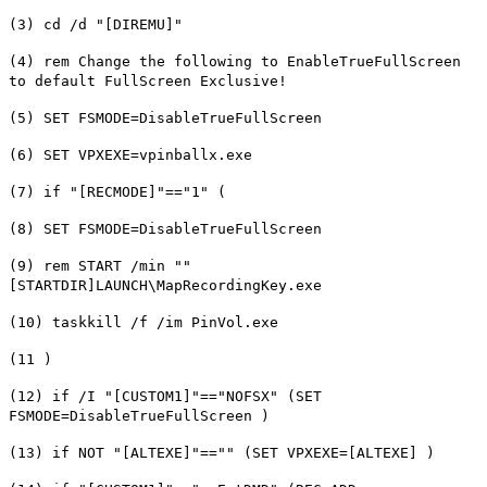
(3) cd /d "[DIREMU]"
(4) rem Change the following to EnableTrueFullScreen
to default FullScreen Exclusive!
(5) SET FSMODE=DisableTrueFullScreen
(6) SET VPXEXE=vpinballx.exe
(7) if "[RECMODE]"=="1" (
(8) SET FSMODE=DisableTrueFullScreen
(9) rem START /min ""
[STARTDIR]LAUNCH\MapRecordingKey.exe
(10) taskkill /f /im PinVol.exe
(11 )
(12) if /I "[CUSTOM1]"=="NOFSX" (SET
FSMODE=DisableTrueFullScreen )
(13) if NOT "[ALTEXE]"=="" (SET VPXEXE=[ALTEXE] )