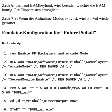
Zeile 6:
das Tool BAMkeyhook wird beendet, welches die BAM-
konfig. Per Flippertasten ermöglicht.
Zeile 7-9:
Wenn der Aufnahme-Modus aktiv ist, wird PinVol wieder
gestartet.
Emulator-Konfiguration für “Future Pinball”
Das Lauchscript:
(1) rem Enable FP Backglass and Arcade Mode
(2) REG ADD "HKCU\Software\Future Pinball\GamePlayer"
/v "ArcadeMode" /t REG_DWORD /d 1 /f
(3) REG ADD "HKCU\Software\Future Pinball\GamePlayer"
/v "SecondMonitorEnable" /t REG_DWORD /d 1 /f
(4) rem START "" "[STARTDIR]Launch\VPXSTARTER.exe" 10
5 60 "DOFLinx*"
(5) cd /d "\VPinball\DirectOutput-x86"
(6) START "" "DOFLinx.exe"