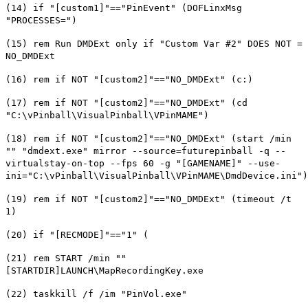
(14) if "[custom1]"=="PinEvent" (DOFLinxMsg
"PROCESSES=")
(15) rem Run DMDExt only if "Custom Var #2" DOES NOT =
NO_DMDExt
(16) rem if NOT "[custom2]"=="NO_DMDExt" (c:)
(17) rem if NOT "[custom2]"=="NO_DMDExt" (cd
"C:\vPinball\VisualPinball\VPinMAME")
(18) rem if NOT "[custom2]"=="NO_DMDExt" (start /min
"" "dmdext.exe" mirror --source=futurepinball -q --
virtualstay-on-top --fps 60 -g "[GAMENAME]" --use-
ini="C:\vPinball\VisualPinball\VPinMAME\DmdDevice.ini")
(19) rem if NOT "[custom2]"=="NO_DMDExt" (timeout /t
1)
(20) if "[RECMODE]"=="1" (
(21) rem START /min ""
[STARTDIR]LAUNCH\MapRecordingKey.exe
(22) taskkill /f /im "PinVol.exe"