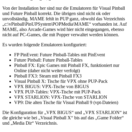
Von der Installation her sind nur die Emulatoren für Visual Pinball
und Future Pinball korrekt. Die übrigen sind nicht ok oder
unvollständig. MAME fehlt in PUP ganz, obwohl das Verzeichnis
„c:\vPinball\PinUPSystem\POPMedia\MAME“ vorhanden ist. Auf
MAME, also Arcade-Games wird hier nicht eingegangen, ebenso
nicht auf PC-Games, die mit Popper verwaltet werden können.
Es wurden folgende Emulatoren konfiguriert:
FP PinEvent: Future Pinball-Tables mit PinEvent
Future Pinball: Future Pinball-Tables
Pinball FX: Epic Games mit Pinball FX, funktioniert nur
Online (daher nicht weiter verfolgt)
Pinball FX3: Steam mit Pinball FX3
Visual Pinball X: Tische für VPX ohne PUP-Pack
VPX BIGUS: VPX-Tische von BIGUS
VPX PUP-Tables: VPX-Tische mit PUP-Pack
VPX STARLION: VPX-Tische von STARLION
VP9: Die alten Tische für Visual Pinball 9 (vpt-Dateien)
Die Konfiguration für „VPX BIGUS“ und „VPX STARLION“ ist
die gleiche wie bei „Visual Pinball X“ bis auf das „Game Folder“
und „Media Dir“ Verzeichnis.