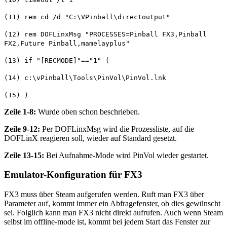
(11) rem cd /d "C:\VPinball\directoutput"
(12) rem DOFLinxMsg "PROCESSES=Pinball FX3,Pinball
FX2,Future Pinball,mamelayplus"
(13) if "[RECMODE]"=="1" (
(14) c:\vPinball\Tools\PinVol\PinVol.lnk
(15) )
Zeile 1-8:
Wurde oben schon beschrieben.
Zeile 9-12:
Per DOFLinxMsg wird die Prozessliste, auf die
DOFLinX reagieren soll, wieder auf Standard gesetzt.
Zeile 13-15:
Bei Aufnahme-Mode wird PinVol wieder gestartet.
Emulator-Konfiguration für FX3
FX3 muss über Steam aufgerufen werden. Ruft man FX3 über
Parameter auf, kommt immer ein Abfragefenster, ob dies gewünscht
sei. Folglich kann man FX3 nicht direkt aufrufen. Auch wenn Steam
selbst im offline-mode ist, kommt bei jedem Start das Fenster zur