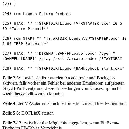
(23) )
(24) rem Launch Future Pinball
(25) START "" "[STARTDIR]Launch\VPXSTARTER.exe" 10 5
60 "Future Pinball*"
(26) rem START "" "[STARTDIR]Launch\VPXSTARTER.exe" 10
5 60 "BSP Software*"
(27) START "" "[DIREMU]\BAM\FPLoader.exe" /open "
[GAMEFULLNAME]" /play /exit /arcaderender /STAYINRAM
(28) START "" "[STARTDIR]Launch\BAMkeyhook-Start.exe"
Zeile 2,3:
vorsichtshalber werden Arcademode und Backglass
aktiviert, falls vorher ein Fehler bei anderen Emulatoren aufgetreten
ist (z.B.PinEvent), und diese Einstellungen vom Closescript nicht
wiederhergestellt werden konnten.
Zeile 4:
der VPXstarter ist nicht erforderlich, macht hier keinen Sinn
Zeile 5,6:
DOFLinX starten
Zeile 7-12:
es ist hier die Möglichkeit gegeben, wenn PinEvent-
Tische im FP-Tables Verzeichnis