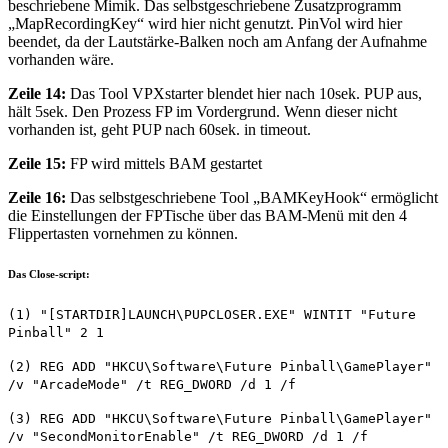
beschriebene Mimik. Das selbstgeschriebene Zusatzprogramm
„MapRecordingKey“ wird hier nicht genutzt. PinVol wird hier
beendet, da der Lautstärke-Balken noch am Anfang der Aufnahme
vorhanden wäre.
Zeile 14:
Das Tool VPXstarter blendet hier nach 10sek. PUP aus,
hält 5sek. Den Prozess FP im Vordergrund. Wenn dieser nicht
vorhanden ist, geht PUP nach 60sek. in timeout.
Zeile 15:
FP wird mittels BAM gestartet
Zeile 16:
Das selbstgeschriebene Tool „BAMKeyHook“ ermöglicht
die Einstellungen der FPTische über das BAM-Menü mit den 4
Flippertasten vornehmen zu können.
Das Close-script:
(1) "[STARTDIR]LAUNCH\PUPCLOSER.EXE" WINTIT "Future
Pinball" 2 1
(2) REG ADD "HKCU\Software\Future Pinball\GamePlayer"
/v "ArcadeMode" /t REG_DWORD /d 1 /f
(3) REG ADD "HKCU\Software\Future Pinball\GamePlayer"
/v "SecondMonitorEnable" /t REG_DWORD /d 1 /f