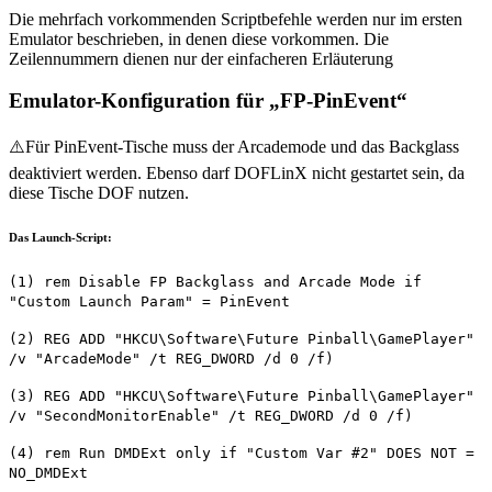
Die mehrfach vorkommenden Scriptbefehle werden nur im ersten
Emulator beschrieben, in denen diese vorkommen. Die
Zeilennummern dienen nur der einfacheren Erläuterung
Emulator-Konfiguration für „FP-PinEvent“
⚠️Für PinEvent-Tische muss der Arcademode und das Backglass
deaktiviert werden. Ebenso darf DOFLinX nicht gestartet sein, da
diese Tische DOF nutzen.
Das Launch-Script:
(1) rem Disable FP Backglass and Arcade Mode if
"Custom Launch Param" = PinEvent
(2) REG ADD "HKCU\Software\Future Pinball\GamePlayer"
/v "ArcadeMode" /t REG_DWORD /d 0 /f)
(3) REG ADD "HKCU\Software\Future Pinball\GamePlayer"
/v "SecondMonitorEnable" /t REG_DWORD /d 0 /f)
(4) rem Run DMDExt only if "Custom Var #2" DOES NOT =
NO_DMDExt