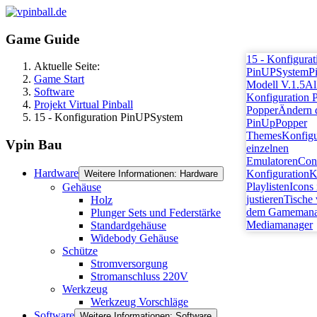
Game Guide
15 - Konfigurat
Aktuelle Seite:
PinUPSystem
P
Game Start
Modell V.1.5
Al
Software
Konfiguration 
Projekt Virtual Pinball
Popper
Ändern 
15 - Konfiguration PinUPSystem
PinUpPopper
Themes
Konfigu
Vpin Bau
einzelnen
Emulatoren
Cont
Hardware
Konfiguration
K
Weitere Informationen: Hardware
Playlisten
Icons
Gehäuse
justieren
Tische 
Holz
dem Gamemana
Plunger Sets und Federstärke
Mediamanager
Standardgehäuse
Widebody Gehäuse
Schütze
Stromversorgung
Stromanschluss 220V
Werkzeug
Werkzeug Vorschläge
Software
Weitere Informationen: Software