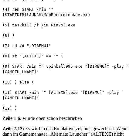
(4) rem START /min ""
[STARTDIR]LAUNCH\MapRecordingKey.exe
(5) taskkill /f /im PinVol.exe
(6) )
(7) cd /d "[DIREMU]"
(8) if "[ALTEXE]" == "" (
(9) START /min "" vpinball995.exe "[DIREMU]" -play "
[GAMEFULLNAME]"
(10) ) else (
(11) START /min "" [ALTEXE].exe "[DIREMU]" -play "
[GAMEFULLNAME]"
(12) )
Zeile 1-6:
wurde oben schon beschrieben
Zeile 7-12:
Es wird in das Emulatoverzeichnis gewechselt. Wenn
dann im Gamemanager „Alternate Launcher“ (ALTEXE) nicht