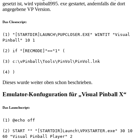
gesetzt ist, wird vpinball995. exe gestartet, andernfalls die dort
angegebene VP Version.
Das Closescript:
(1) "[STARTDIR]LAUNCH\PUPCLOSER.EXE" WINTIT "Visual
Pinball" 10 1
(2) if "[RECMODE]"=="1" (
(3) c:\vPinball\Tools\PinVol\PinVol.lnk
(4) )
Dieses wurde weiter oben schon beschrieben.
Emulator-Konfuguration für „Visual Pinball X“
Das Launchscript:
(1) @echo off
(2) START "" "[STARTDIR]Launch\VPXSTARTER.exe" 30 10
60 "Visual Pinball Player" 2