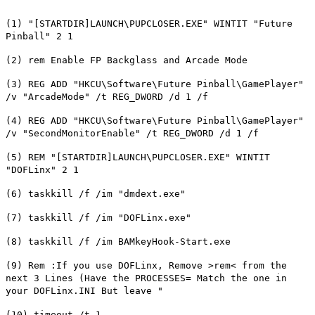
(1) "[STARTDIR]LAUNCH\PUPCLOSER.EXE" WINTIT "Future
Pinball" 2 1
(2) rem Enable FP Backglass and Arcade Mode
(3) REG ADD "HKCU\Software\Future Pinball\GamePlayer"
/v "ArcadeMode" /t REG_DWORD /d 1 /f
(4) REG ADD "HKCU\Software\Future Pinball\GamePlayer"
/v "SecondMonitorEnable" /t REG_DWORD /d 1 /f
(5) REM "[STARTDIR]LAUNCH\PUPCLOSER.EXE" WINTIT
"DOFLinx" 2 1
(6) taskkill /f /im "dmdext.exe"
(7) taskkill /f /im "DOFLinx.exe"
(8) taskkill /f /im BAMkeyHook-Start.exe
(9) Rem :If you use DOFLinx, Remove >rem< from the
next 3 Lines (Have the PROCESSES= Match the one in
your DOFLinx.INI But leave "
(10) timeout /t 1