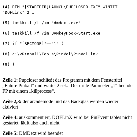
(4) REM "[STARTDIR]LAUNCH\PUPCLOSER.EXE" WINTIT
"DOFLinx" 2 1
(5) taskkill /f /im "dmdext.exe"
(6) taskkill /f /im BAMkeyHook-Start.exe
(7) if "[RECMODE]"=="1" (
(8) c:\vPinball\Tools\PinVol\PinVol.lnk
(9) )
Zeile 1:
Pupcloser schließt das Programm mit dem Fenstertitel
„Future Pinball“ und wartet 2 sek. .Der dritte Parameter „1“ beendet
FP mit einem „killprocess“.
Zeile 2,3:
der arcademode und das Backglas werden wieder
aktiviert
Zeile 4:
auskommentiert, DOFLinX wird bei PinEvent-tables nicht
gestartet, läuft also auch nicht.
Zeile 5:
DMDext wird beendet