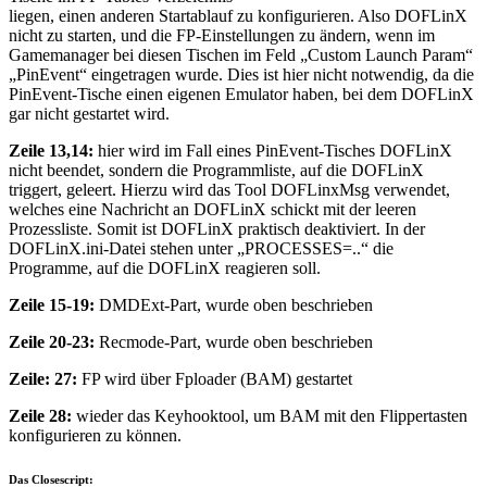
liegen, einen anderen Startablauf zu konfigurieren. Also DOFLinX
nicht zu starten, und die FP-Einstellungen zu ändern, wenn im
Gamemanager bei diesen Tischen im Feld „Custom Launch Param“
„PinEvent“ eingetragen wurde. Dies ist hier nicht notwendig, da die
PinEvent-Tische einen eigenen Emulator haben, bei dem DOFLinX
gar nicht gestartet wird.
Zeile 13,14:
hier wird im Fall eines PinEvent-Tisches DOFLinX
nicht beendet, sondern die Programmliste, auf die DOFLinX
triggert, geleert. Hierzu wird das Tool DOFLinxMsg verwendet,
welches eine Nachricht an DOFLinX schickt mit der leeren
Prozessliste. Somit ist DOFLinX praktisch deaktiviert. In der
DOFLinX.ini-Datei stehen unter „PROCESSES=..“ die
Programme, auf die DOFLinX reagieren soll.
Zeile 15-19:
DMDExt-Part, wurde oben beschrieben
Zeile 20-23:
Recmode-Part, wurde oben beschrieben
Zeile: 27:
FP wird über Fploader (BAM) gestartet
Zeile 28:
wieder das Keyhooktool, um BAM mit den Flippertasten
konfigurieren zu können.
Das Closescript: