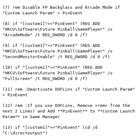
(7) rem Disable FP Backglass and Arcade Mode if
"Custom Launch Param" = PinEvent
(8) if "[custom1]"=="PinEvent" (REG ADD
"HKCU\Software\Future Pinball\GamePlayer" /v
"ArcadeMode" /t REG_DWORD /d 0 /f)
(9) if "[custom1]"=="PinEvent" (REG ADD
"HKCU\Software\Future Pinball\GamePlayer" /v
"SecondMonitorEnable" /t REG_DWORD /d 0 /f)
(10) if "[custom1]"=="PinEvent" (REG ADD
"HKCU\Software\Future Pinball\GamePlayer" /v
"FullScreen" /t REG_DWORD /d 0 /f)
(11) rem :Deactivate DOFLinx if "Custom Launch Param"
= PinEvent
(12) rem :If you use DOFLinx, Remove >rem< from the
next 2 Lines) and Add **PinEvent** to **Custom Launch
Param** in Game Manager
(13) if "[custom1]"=="PinEvent" (cd /d
"C:\directoutput")