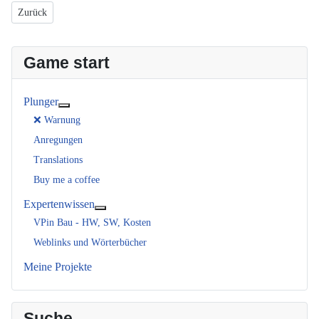
Vorheriger Beitrag: Der fertige VR-Pin
Zurück
Game start
Plunger
Weitere Informationen: Plunger
❌ Warnung
Anregungen
Translations
Buy me a coffee
Expertenwissen
Weitere Informationen: Expertenwissen
VPin Bau - HW, SW, Kosten
Weblinks und Wörterbücher
Meine Projekte
Suche