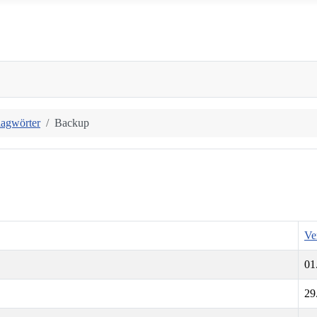
lagwörter
Backup
Ve
01
29