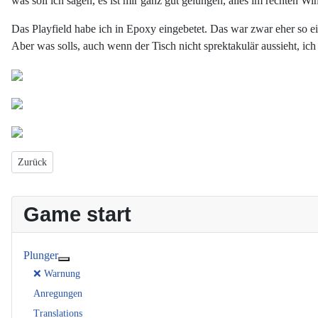
was soll ich sagen, es ist mir ganz gut gelungen, alles im rechten W
Das Playfield habe ich in Epoxy eingebetet. Das war zwar eher so ei
Aber was solls, auch wenn der Tisch nicht sprektakulär aussieht, ic
Vorheriger Beitrag: Getränkehalter
Zurück
Game start
Plunger
Weitere Informationen: Plunger
❌ Warnung
Anregungen
Translations