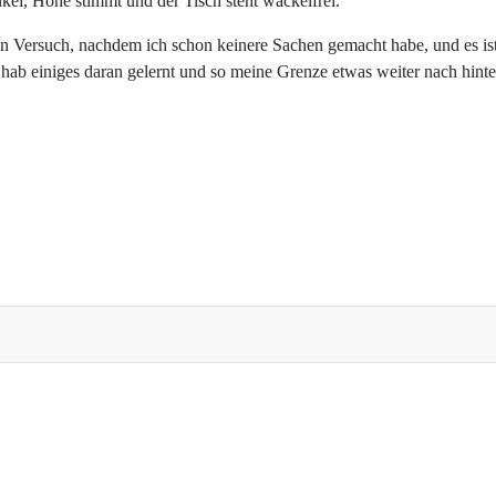
inkel, Höhe stimmt und der Tisch steht wackelfrei.
n Versuch, nachdem ich schon keinere Sachen gemacht habe, und es ist a
h hab einiges daran gelernt und so meine Grenze etwas weiter nach hin