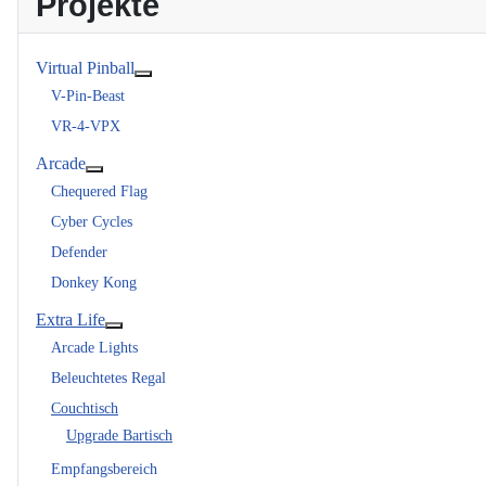
Projekte
Virtual Pinball
Weitere Informationen: Virtual Pinball
V-Pin-Beast
VR-4-VPX
Arcade
Weitere Informationen: Arcade
Chequered Flag
Cyber Cycles
Defender
Donkey Kong
Extra Life
Weitere Informationen: Extra Life
Arcade Lights
Beleuchtetes Regal
Couchtisch
Upgrade Bartisch
Empfangsbereich