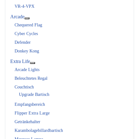
VR-4-VPX
Arcade
Weitere Informationen: Arcade
Chequered Flag
Cyber Cycles
Defender
Donkey Kong
Extra Life
Weitere Informationen: Extra Life
Arcade Lights
Beleuchtetes Regal
Couchtisch
Upgrade Bartisch
Empfangsbereich
Flipper Extra Large
Getränkehalter
Karambolagebillardbartisch