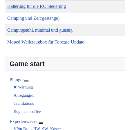
Halterung für die RC Steuerung
Camping und Zelt(gestänge)
Campingstuhl, minimal und günstig
Moped Werkzeugbox für Topcase Update
Beiträge
Game start
Plunger
Weitere Informationen: Plunger
❌ Warnung
Anregungen
Translations
Buy me a coffee
Expertenwissen
Weitere Informationen: Expertenwissen
VPin Bau - HW, SW, Kosten