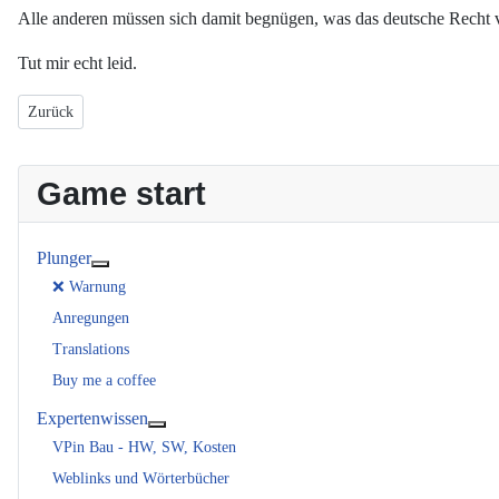
Alle anderen müssen sich damit begnügen, was das deutsche Recht vo
Tut mir echt leid.
Vorheriger Beitrag: Impressum
Zurück
Game start
Plunger
Weitere Informationen: Plunger
❌ Warnung
Anregungen
Translations
Buy me a coffee
Expertenwissen
Weitere Informationen: Expertenwissen
VPin Bau - HW, SW, Kosten
Weblinks und Wörterbücher