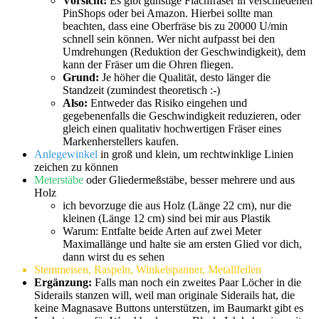
Vorsicht:
Es gibt günstige Flachfräser in verschiedenen
PinShops oder bei Amazon. Hierbei sollte man
beachten, dass eine Oberfräse bis zu 20000 U/min
schnell sein können. Wer nicht aufpasst bei den
Umdrehungen (Reduktion der Geschwindigkeit), dem
kann der Fräser um die Ohren fliegen.
Grund:
Je höher die Qualität, desto länger die
Standzeit (zumindest theoretisch :-)
Also:
Entweder das Risiko eingehen und
gegebenenfalls die Geschwindigkeit reduzieren, oder
gleich einen qualitativ hochwertigen Fräser eines
Markenherstellers kaufen.
Anlegewinkel
in groß und klein, um rechtwinklige Linien
zeichen zu können
Meterstäbe
oder Gliedermeßstäbe, besser mehrere und aus
Holz
ich bevorzuge die aus Holz (Länge 22 cm), nur die
kleinen (Länge 12 cm) sind bei mir aus Plastik
Warum: Entfalte beide Arten auf zwei Meter
Maximallänge und halte sie am ersten Glied vor dich,
dann wirst du es sehen
Stemmeisen, Raspeln, Winkelspanner, Metallfeilen
Ergänzung:
Falls man noch ein zweites Paar Löcher in die
Siderails stanzen will, weil man originale Siderails hat, die
keine Magnasave Buttons unterstützen, im Baumarkt gibt es