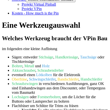
Projekt Virtual Pinball
Projekt VPin
Kosten - How much is the Pin
Eine Werkzeugauswahl
Welches Werkzeug braucht der VPin Bau
im folgenden eine kleine Auflistung
Sägen: entweder
Stichsäge
,
Handkreissäge
,
Tauchsäge
oder
Tischkreissäge
Bohrer
,
Metall
und
Holz
Akkuschrauber
,
Schraubendreher
eventuell einen
Lötkolben
für die Elektronik
Oberfräse
,
Schwingschleifer
,
Bandschleifer
,
Handschleifer
Schraubzwingen
in verschiedenen Ausführungen, ganz OK
sind Einhandzwingen aus dem Discounter, oder Temperguss
vom Baumarkt
Lochsägen
oder
Forstnerbohrer
, um die Löcher für die
Buttons oder Lautsprecher zu bohren
Flachfräser um Schlitze für Trims zu fräsen