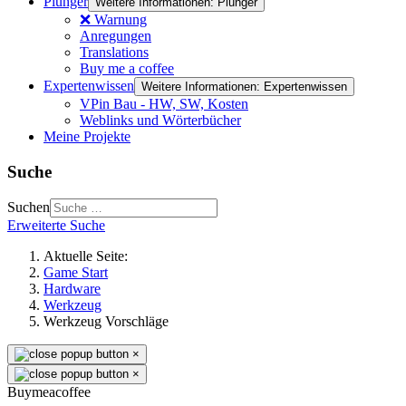
Plunger
Weitere Informationen: Plunger
❌ Warnung
Anregungen
Translations
Buy me a coffee
Expertenwissen
Weitere Informationen: Expertenwissen
VPin Bau - HW, SW, Kosten
Weblinks und Wörterbücher
Meine Projekte
Suche
Suchen
Erweiterte Suche
Aktuelle Seite:
Game Start
Hardware
Werkzeug
Werkzeug Vorschläge
×
×
Buymeacoffee