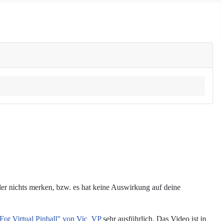
der nichts merken, bzw. es hat keine Auswirkung auf deine
For Virtual Pinball" von Vic_VP
sehr ausführlich. Das Video ist in