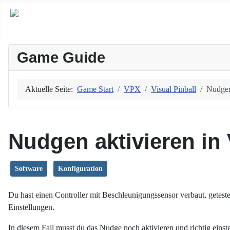
Game Guide
Aktuelle Seite:
Game Start
VPX
Visual Pinball
Nudgen
Nudgen aktivieren in
Software
Konfiguration
Du hast einen Controller mit Beschleunigungssensor verbaut, geteste
Einstellungen.
In diesem Fall musst du das Nudge noch aktivieren und richtig einste