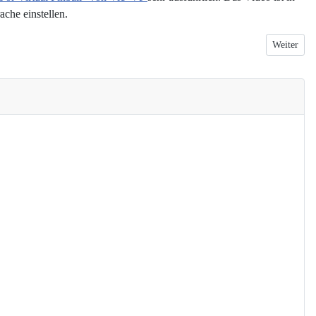
ache einstellen.
Nächster B
Weiter