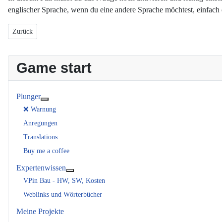
englischer Sprache, wenn du eine andere Sprache möchtest, einfach d
Vorheriger Beitrag: Night Slider Value ändern
Zurück
Game start
Plunger
Weitere Informationen: Plunger
❌ Warnung
Anregungen
Translations
Buy me a coffee
Expertenwissen
Weitere Informationen: Expertenwissen
VPin Bau - HW, SW, Kosten
Weblinks und Wörterbücher
Meine Projekte