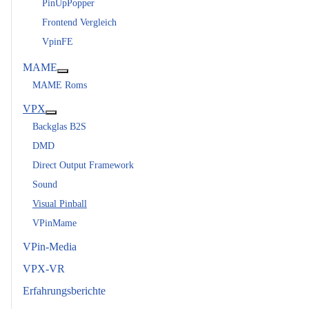
PinUpPopper
Frontend Vergleich
VpinFE
MAME
Weitere Informationen: MAME
MAME Roms
VPX
Weitere Informationen: VPX
Backglas B2S
DMD
Direct Output Framework
Sound
Visual Pinball
VPinMame
VPin-Media
VPX-VR
Erfahrungsberichte