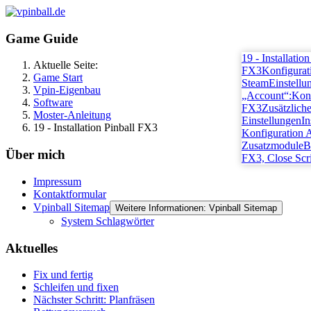
Game Guide
19 - Installation
Aktuelle Seite:
FX3
Konfigurat
Game Start
Steam
Einstellu
Vpin-Eigenbau
„Account“:
Konf
Software
FX3
Zusätzlich
Moster-Anleitung
Einstellungen
In
19 - Installation Pinball FX3
Konfiguration 
Zusatzmodule
B
Über mich
FX3, Close Scr
Impressum
Kontaktformular
Vpinball Sitemap
Weitere Informationen: Vpinball Sitemap
System Schlagwörter
Aktuelles
Fix und fertig
Schleifen und fixen
Nächster Schritt: Planfräsen