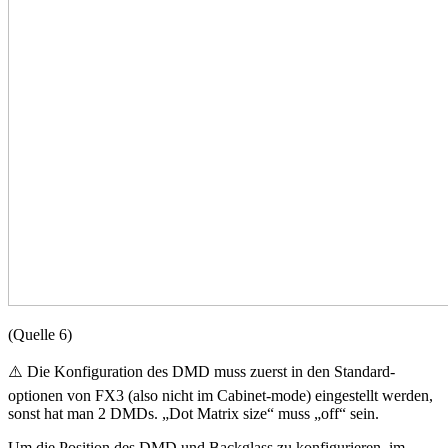
(Quelle 6)
⚠️ Die Konfiguration des DMD muss zuerst in den Standard-
optionen von FX3 (also nicht im Cabinet-mode) eingestellt werden,
sonst hat man 2 DMDs. „Dot Matrix size“ muss „off“ sein.
Um die Position des DMD und Backglass zu konfigurieren, im